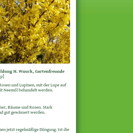
ildung H. Wnuck, Gartenfreunde
sp]
 Rosen und Lupinen, mit der Lupe auf
 mit Neemöl behandelt werden.
ucher, Bäume und Rosen. Stark
nd gut gewässert werden.
en jetzt regelmäßige Düngung. Ist die