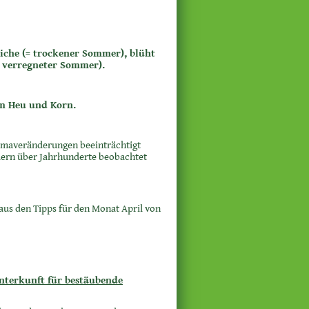
leiche (= trockener Sommer), blüht
(= verregneter Sommer).
um Heu und Korn.
limaveränderungen beeinträchtigt
auern über Jahrhunderte beobachtet
aus den Tipps für den Monat April von
Unterkunft für bestäubende