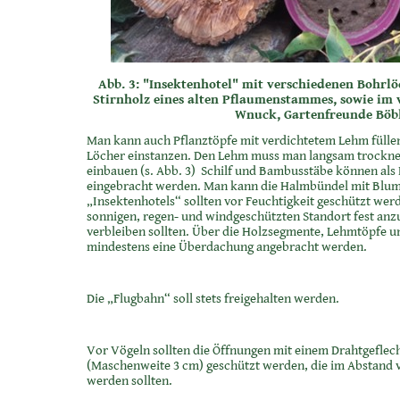
Abb. 3: "Insektenhotel" mit verschiedenen Bohrl
Stirnholz eines alten Pflaumenstammes, sowie im 
Wnuck, Gartenfreunde Böbl
Man kann auch Pflanztöpfe mit verdichtetem Lehm fülle
Löcher einstanzen. Den Lehm muss man langsam trocknen
einbauen (s. Abb. 3) Schilf und Bambusstäbe können als
eingebracht werden. Man kann die Halmbündel mit Bl
„Insektenhotels“ sollten vor Feuchtigkeit geschützt werd
sonnigen, regen- und windgeschützten Standort fest anz
verbleiben sollten. Über die Holzsegmente, Lehmtöpfe 
mindestens eine Überdachung angebracht werden.
Die „Flugbahn“ soll stets freigehalten werden.
Vor Vögeln sollten die Öffnungen mit einem Drahtgeflec
(Maschenweite 3 cm) geschützt werden, die im Abstand 
werden sollten.