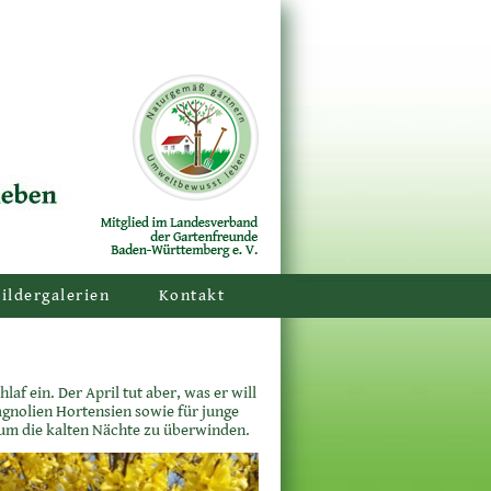
ildergalerien
Kontakt
laf ein. Der April tut aber, was er will
agnolien Hortensien sowie für junge
, um die kalten Nächte zu überwinden.