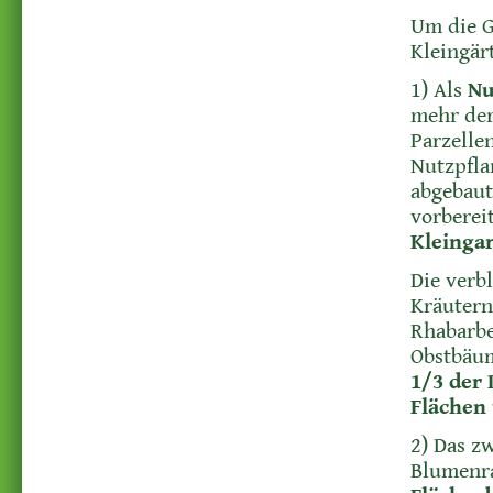
Um die G
Kleingärt
1) Als
Nu
mehr der
Parzelle
Nutzpfla
abgebaut
vorbereit
Kleingar
Die verb
Kräutern
Rhabarbe
Obstbäum
1/3 der 
Flächen
2) Das zw
Blumenra