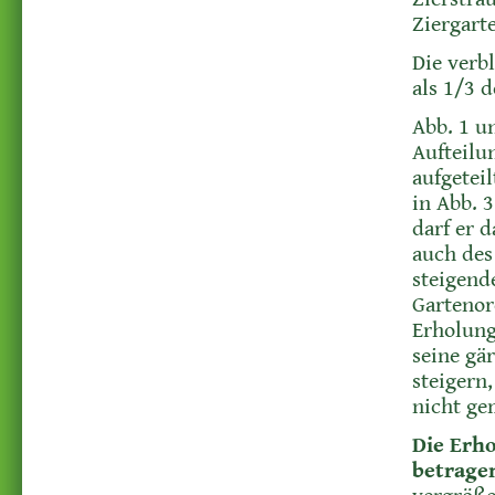
Ziergart
Die verb
als 1/3 d
Abb. 1 u
Aufteilu
aufgetei
in Abb. 
darf er 
auch des 
steigend
Gartenor
Erholung
seine gä
steigern
nicht ge
Die Erho
betrage