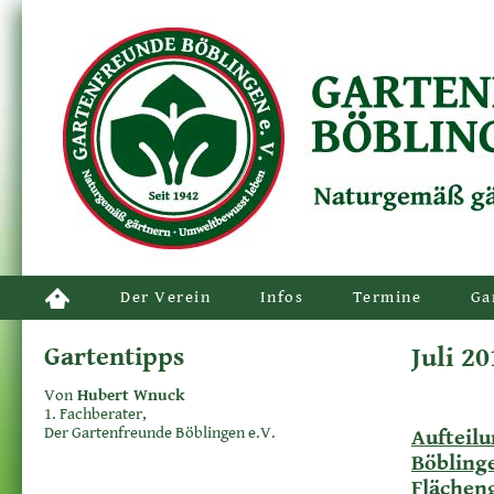
Der Verein
Infos
Termine
Ga
Gartentipps
Juli 2
Von
Hubert Wnuck
1. Fachberater,
Der Gartenfreunde Böblingen e.V.
Aufteilu
Böbling
Flächen