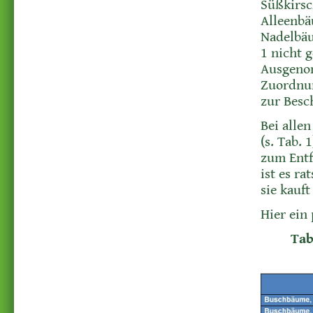
Süßkirsc
Alleenbä
Nadelbäu
1 nicht 
Ausgenom
Zuordnun
zur Besc
Bei alle
(s. Tab.
zum Entf
ist es r
sie kauft
Hier ein 
Tab