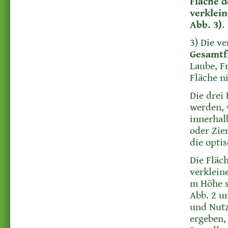
Fläche d
verklein
Abb. 3)
.
3) Die v
Gesamtf
Laube, Fr
Fläche n
Die drei
werden, w
innerhal
oder Zie
die optis
Die Fläc
verklein
m Höhe s
Abb. 2 u
und Nutz
ergeben,