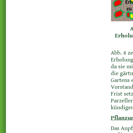
A
Erholu
Abb. 4 z
Erholung
da sie m
die gärt
Gartens 
Vorstand
Frist se
Parzelle
kündigen
Pflanzun
Das Anpf