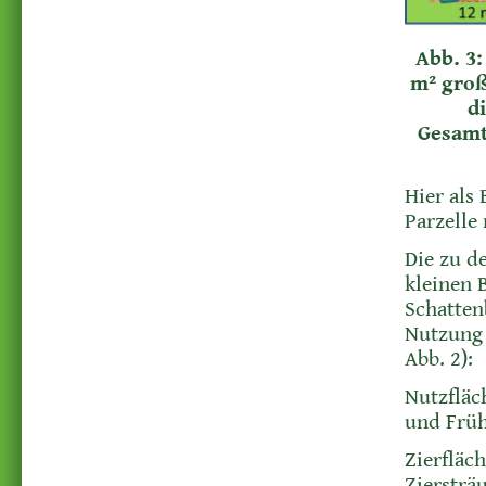
Abb. 3
m² groß
d
Gesamt
Hier als
Parzelle 
Die zu d
kleinen 
Schatten
Nutzung 
Abb. 2):
Nutzfläc
und Früh
Zierfläc
Ziersträ