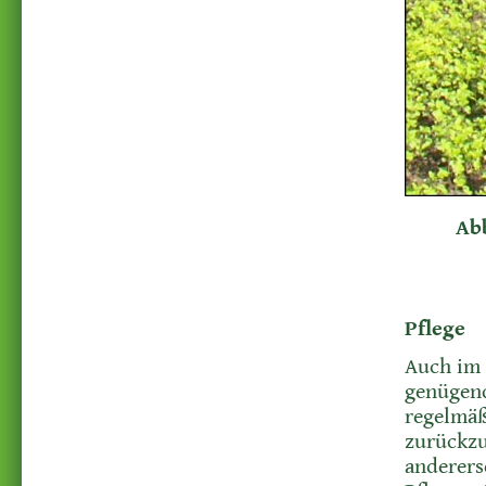
Ab
Pflege
Auch im 
genügend
regelmäß
zurückzu
anderers