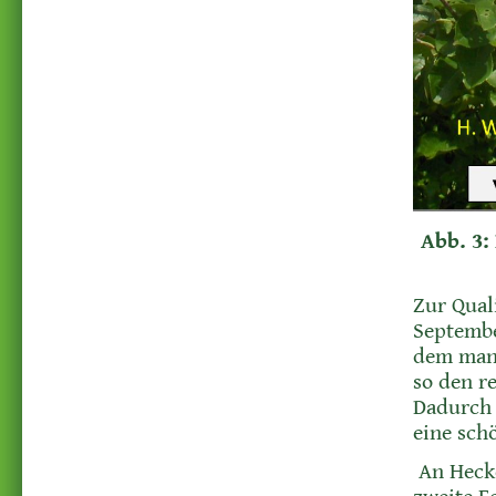
Abb. 3:
Zur Qual
Septembe
dem man 
so den r
Dadurch 
eine sch
An Hecke