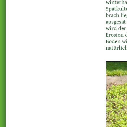
winterha
Spätkult
brach li
ausgesät
wird der
Erosion 
Boden wi
natürlich