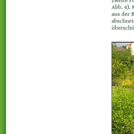
zweite F
Abb. 4).
aus der 
abschnei
überschü